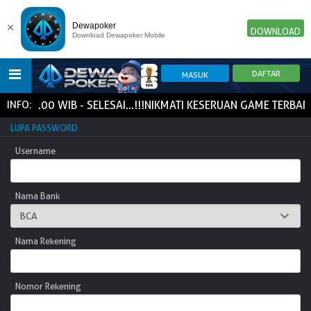
×
Dewapoker
DOWNLOAD
Download Dewapoker Mobile
AM 10.00 WIB - SELESAI...!!!NIKMATI KESERUAN GAME TERBA
INFO:
HOME
LUPA PASSWORD
Username
POKER
SLOT GAME
IDN E-LOTTERY
NEW
NEW
Nama Bank
SPORTBOOK
LIVE CASINO
IDNLIVE
NEW
Nama Rekening
TOGEL
ESPORTS
ARCADE
NEW
NEW
NEW
Nomor Rekening
TEMBAK IKAN
IDNRAFFLE
IDNTRADE