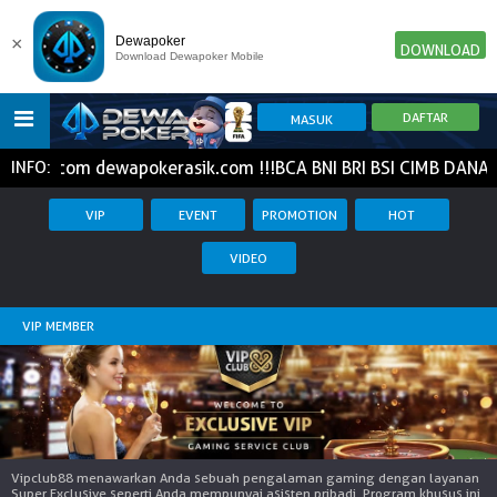
×
Dewapoker
DOWNLOAD
Download Dewapoker Mobile
bagus.com dewapokerasik.com !!!BCA BNI BRI BSI CIMB DAN
INFO:
HOME
VIP
EVENT
PROMOTION
HOT
VIDEO
POKER
SLOT GAME
IDN E-LOTTERY
NEW
NEW
VIP MEMBER
SPORTBOOK
LIVE CASINO
IDNLIVE
NEW
TOGEL
ESPORTS
ARCADE
NEW
NEW
NEW
Vipclub88 menawarkan Anda sebuah pengalaman gaming dengan layanan
TEMBAK IKAN
IDNRAFFLE
IDNTRADE
Super Exclusive seperti Anda mempunyai asisten pribadi. Program khusus ini